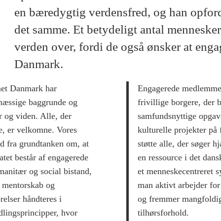
en bæredygtig verdensfred, og han opfordr
det samme. Et betydeligt antal mennesker
verden over, fordi de også ønsker at engag
Danmark.
et Danmark har
Engagerede medlemmer 
mæssige baggrunde og
frivillige borgere, der
 og viden. Alle, der
samfundsnyttige opgaver
e, er velkomne. Vores
kulturelle projekter på
ud fra grundtanken om, at
støtte alle, der søger
iatet består af engagerede
en ressource i det dan
anitær og social bistand,
et menneskecentreret s
r, mentorskab og
man aktivt arbejder fo
relser håndteres i
og fremmer mangfoldigh
lingsprincipper, hvor
tilhørsforhold.