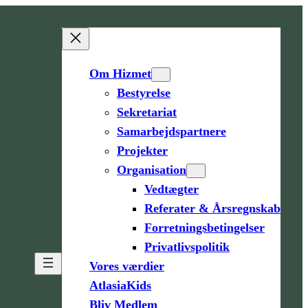
Om Hizmet
Bestyrelse
Sekretariat
Samarbejdspartnere
Projekter
Organisation
Vedtægter
Referater & Årsregnskab
Forretningsbetingelser
Privatlivspolitik
Vores værdier
AtlasiaKids
Bliv Medlem