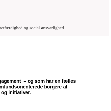
etfærdighed og social ansvarlighed.
gagement – og som har en fælles
samfundsorienterede borgere at
g initiativer.